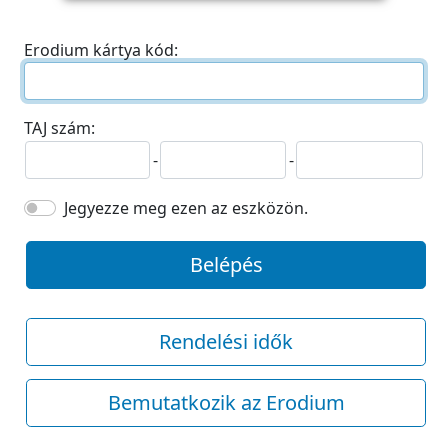
Erodium kártya kód:
TAJ szám:
-
-
Jegyezze meg ezen az eszközön.
Belépés
Rendelési idők
Bemutatkozik az Erodium