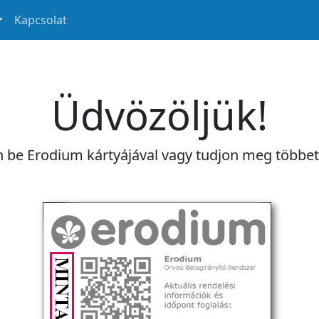
Kapcsolat
Üdvözöljük!
n be Erodium kártyájával vagy tudjon meg többe