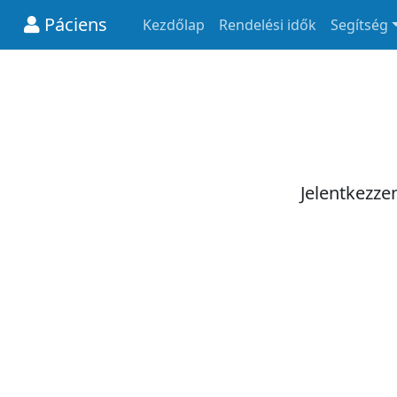
Páciens
Kezdőlap
Rendelési idők
Segítség
Jelentkezze