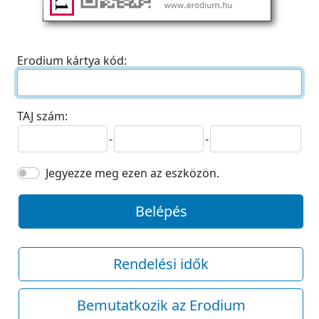
Erodium kártya kód:
TAJ szám:
-
-
Jegyezze meg ezen az eszközön.
Belépés
Rendelési idők
Bemutatkozik az Erodium