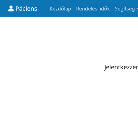
Páciens
Kezdőlap
Rendelési idők
Segítség
Jelentkezze