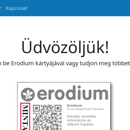
Kapcsolat
Üdvözöljük!
n be Erodium kártyájával vagy tudjon meg többe