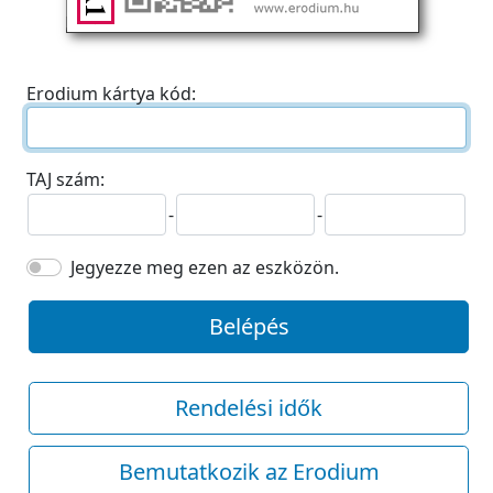
Erodium kártya kód:
TAJ szám:
-
-
Jegyezze meg ezen az eszközön.
Belépés
Rendelési idők
Bemutatkozik az Erodium