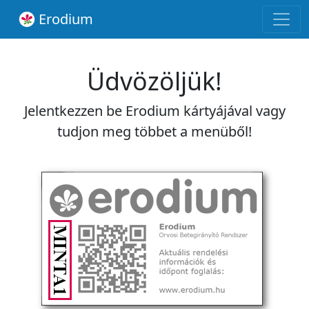
Erodium
Üdvözöljük!
Jelentkezzen be Erodium kártyájával vagy
tudjon meg többet a menüből!