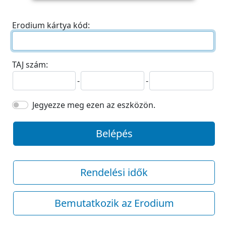
Erodium kártya kód:
TAJ szám:
-
-
Jegyezze meg ezen az eszközön.
Belépés
Rendelési idők
Bemutatkozik az Erodium