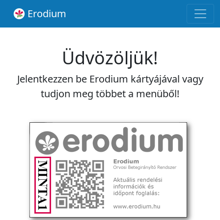
Erodium
Üdvözöljük!
Jelentkezzen be Erodium kártyájával vagy
tudjon meg többet a menüből!