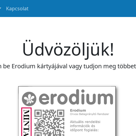
Kapcsolat
Üdvözöljük!
n be Erodium kártyájával vagy tudjon meg többe