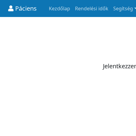
Páciens
Kezdőlap
Rendelési idők
Segítség
Jelentkezze