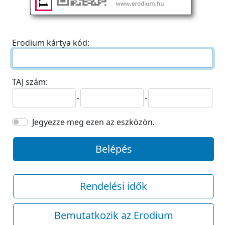
Erodium kártya kód:
TAJ szám:
-
-
Jegyezze meg ezen az eszközön.
Belépés
Rendelési idők
Bemutatkozik az Erodium