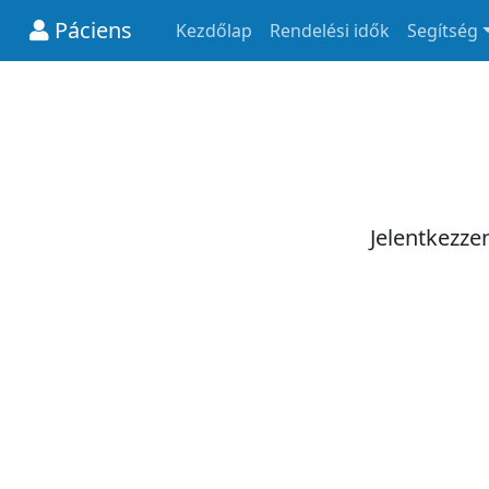
Páciens
Kezdőlap
Rendelési idők
Segítség
Jelentkezze