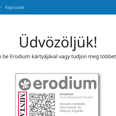
Kapcsolat
Üdvözöljük!
n be Erodium kártyájával vagy tudjon meg többe