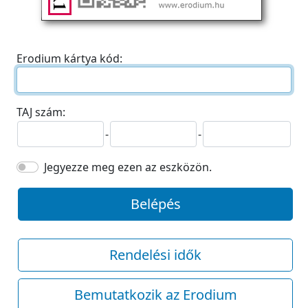
Erodium kártya kód:
TAJ szám:
-
-
Jegyezze meg ezen az eszközön.
Belépés
Rendelési idők
Bemutatkozik az Erodium