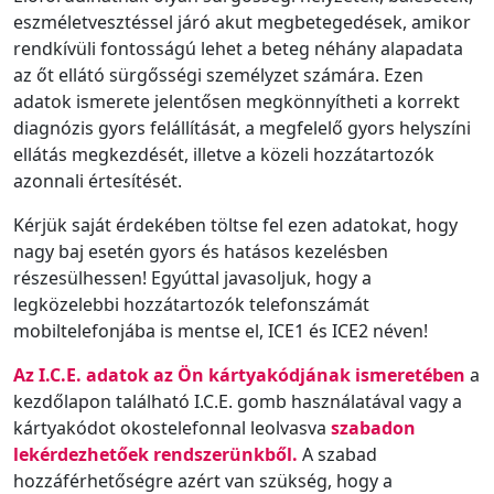
eszméletvesztéssel járó akut megbetegedések, amikor
rendkívüli fontosságú lehet a beteg néhány alapadata
az őt ellátó sürgősségi személyzet számára. Ezen
adatok ismerete jelentősen megkönnyítheti a korrekt
diagnózis gyors felállítását, a megfelelő gyors helyszíni
ellátás megkezdését, illetve a közeli hozzátartozók
azonnali értesítését.
Kérjük saját érdekében töltse fel ezen adatokat, hogy
nagy baj esetén gyors és hatásos kezelésben
részesülhessen! Egyúttal javasoljuk, hogy a
legközelebbi hozzátartozók telefonszámát
mobiltelefonjába is mentse el, ICE1 és ICE2 néven!
Az I.C.E. adatok az Ön kártyakódjának ismeretében
a
kezdőlapon található I.C.E. gomb használatával vagy a
kártyakódot okostelefonnal leolvasva
szabadon
lekérdezhetőek rendszerünkből.
A szabad
hozzáférhetőségre azért van szükség, hogy a