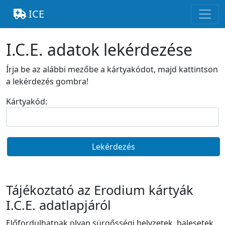
ICE
I.C.E. adatok lekérdezése
Írja be az alábbi mezőbe a kártyakódot, majd kattintson
a lekérdezés gombra!
Kártyakód:
Lekérdezés
Tájékoztató az Erodium kártyák
I.C.E. adatlapjáról
Előfordulhatnak olyan sürgősségi helyzetek, balesetek,