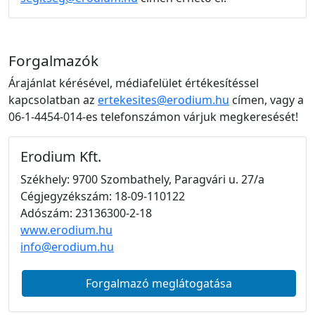
Forgalmazók
Árajánlat kérésével, médiafelület értékesítéssel
kapcsolatban az
ertekesites@erodium.hu
címen, vagy a
06-1-4454-014-es telefonszámon várjuk megkeresését!
Erodium Kft.
Székhely: 9700 Szombathely, Paragvári u. 27/a
Cégjegyzékszám: 18-09-110122
Adószám: 23136300-2-18
www.erodium.hu
info@erodium.hu
Forgalmazó meglátogatása