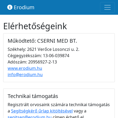
Erodium
Elérhetőségeink
Működtető: CSERNI MED BT.
Székhely: 2621 Verőce Losonczi u. 2.
Cégjegyzékszám: 13-06-039874
Adószám: 20956927-2-13
www.erodium.hu
info@erodium.hu
Technikai támogatás
Regisztrált orvosaink számára technikai támogatás
a
Segítségkérő űrlap kitöltésével
vagy a
segitseg@erodium.hu
címen érhető el.