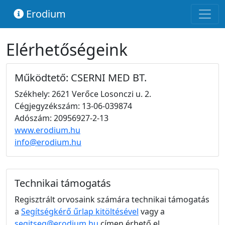
Erodium
Elérhetőségeink
Működtető: CSERNI MED BT.
Székhely: 2621 Verőce Losonczi u. 2.
Cégjegyzékszám: 13-06-039874
Adószám: 20956927-2-13
www.erodium.hu
info@erodium.hu
Technikai támogatás
Regisztrált orvosaink számára technikai támogatás
a
Segítségkérő űrlap kitöltésével
vagy a
segitseg@erodium.hu
címen érhető el.