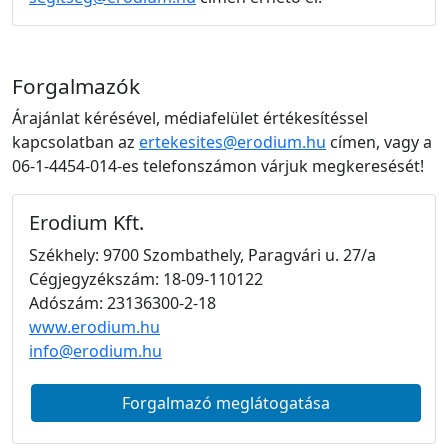
Forgalmazók
Árajánlat kérésével, médiafelület értékesítéssel
kapcsolatban az
ertekesites@erodium.hu
címen, vagy a
06-1-4454-014-es telefonszámon várjuk megkeresését!
Erodium Kft.
Székhely: 9700 Szombathely, Paragvári u. 27/a
Cégjegyzékszám: 18-09-110122
Adószám: 23136300-2-18
www.erodium.hu
info@erodium.hu
Forgalmazó meglátogatása