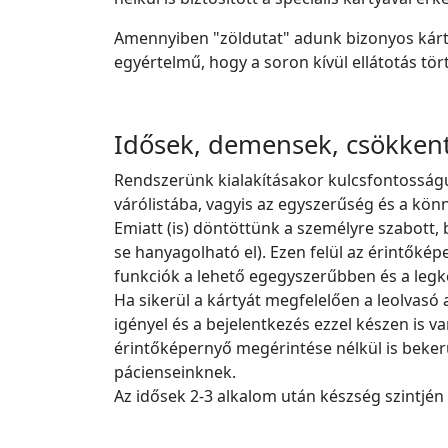
Amennyiben "zöldutat" adunk bizonyos kárty
egyértelmű, hogy a soron kívül ellátotás tör
Idősek, demensek, csökkentl
Rendszerünk kialakításakor kulcsfontosság
várólistába, vagyis az egyszerűség és a kön
Emiatt (is) döntöttünk a személyre szabott, 
se hanyagolható el). Ezen felül az érintők
funkciók a lehető egegyszerűbben és a legk
Ha sikerül a kártyát megfelelően a leolvasó a
igényel és a bejelentkezés ezzel készen is v
érintőképernyő megérintése nélkül is bekerül
pácienseinknek.
Az idősek 2-3 alkalom után készség szintjén