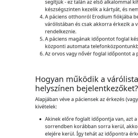
segítjük - ez talán az első alkalommal k
készségszinten kezelik a kártyát, és ne
A páciens otthonról Erodium fiókjába bel
várólistában és csak akkorra érkezik a
rendelkeznie.
A páciens magának időpontot foglal kés
központi automata telefonközpontunkba
Az orvos vagy nővér foglal időpontot a 
Hogyan működik a várólista
helyszínen bejelentkezőket?
Alapjában véve a páciensek az érkezés (vagyi
kivételek:
Akinek előre foglalt időpontja van, azt 
sorrendben korábban sorra kerül, akkor
elejére kerül. Így tehát az időpontra é