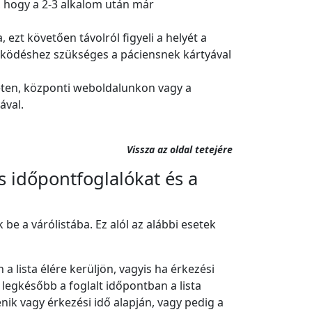
t, hogy a 2-3 alkalom után már
ezt követően távolról figyeli a helyét a
működéshez szükséges a páciensnek kártyával
eten, központi weboldalunkon vagy a
ával.
Vissza az oldal tetejére
s időpontfoglalókat és a
e a várólistába. Ez alól az alábbi esetek
a lista élére kerüljön, vagyis ha érkezési
egkésőbb a foglalt időpontban a lista
ik vagy érkezési idő alapján, vagy pedig a