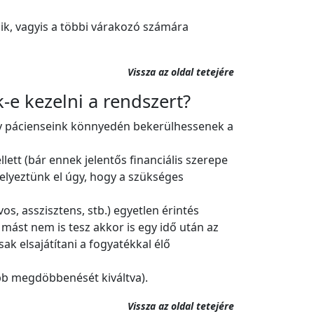
ik, vagyis a többi várakozó számára
Vissza az oldal tetejére
-e kezelni a rendszert?
gy pácienseink könnyedén bekerülhessenek a
lett (bár ennek jelentős financiális szerepe
elyeztünk el úgy, hogy a szükséges
os, asszisztens, stb.) egyetlen érintés
 mást nem is tesz akkor is egy idő után az
ak elsajátítani a fogyatékkal élő
obb megdöbbenését kiváltva).
Vissza az oldal tetejére