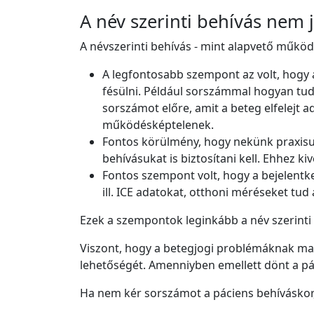
A név szerinti behívás nem 
A névszerinti behívás - mint alapvető működ
A legfontosabb szempont az volt, hogy a
fésülni. Például sorszámmal hogyan tudn
sorszámot előre, amit a beteg elfelejt
működésképtelenek.
Fontos körülmény, hogy nekünk praxisun
behívásukat is biztosítani kell. Ehhez k
Fontos szempont volt, hogy a bejelentke
ill. ICE adatokat, otthoni méréseket tud
Ezek a szempontok leginkább a név szerinti
Viszont, hogy a betegjogi problémáknak maxi
lehetőségét. Amenniyben emellett dönt a pác
Ha nem kér sorszámot a páciens behíváskor,