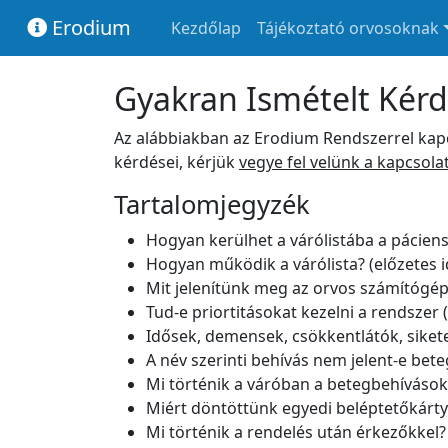
Erodium
Kezdőlap
Tájékoztató orvosoknak
Gyakran Ismételt Kér
Az alábbiakban az Erodium Rendszerrel kap
kérdései, kérjük
vegye fel velünk a kapcsola
Tartalomjegyzék
Hogyan kerülhet a várólistába a pácien
Hogyan működik a várólista? (előzetes 
Mit jelenítünk meg az orvos számítógé
Tud-e priortitásokat kezelni a rendsze
Idősek, demensek, csökkentlátók, sikete
A név szerinti behívás nem jelent-e bet
Mi történik a váróban a betegbehívások
Miért döntöttünk egyedi beléptetőkártyá
Mi történik a rendelés után érkezőkkel?