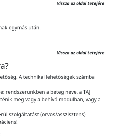
Vissza az oldal tetejére
tnak egymás után.
Vissza az oldal tetejére
ya?
hetőség. A technikai lehetőségek számba
e: rendszerünkben a beteg neve, a TAJ
rténik meg vagy a behívó modulban, vagy a
rül szolgáltatást (orvos/asszisztens)
páciens!
: