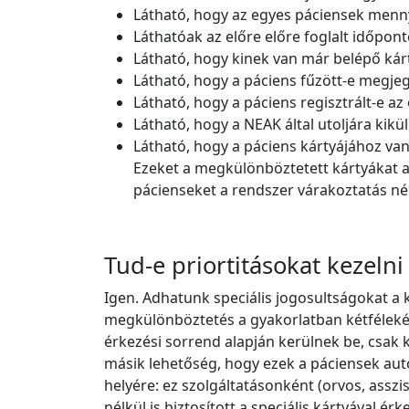
Látható, hogy az egyes páciensek menny
Láthatóak az előre előre foglalt időpont
Látható, hogy kinek van már belépő kárt
Látható, hogy a páciens fűzött-e megjeg
Látható, hogy a páciens regisztrált-e 
Látható, hogy a NEAK által utoljára kikül
Látható, hogy a páciens kártyájához van-
Ezeket a megkülönböztetett kártyákat a l
pácienseket a rendszer várakoztatás nélk
Tud-e priortitásokat kezelni
Igen. Adhatunk speciális jogosultságokat a
megkülönböztetés a gyakorlatban kétfélekép
érkezési sorrend alapján kerülnek be, csak ki
másik lehetőség, hogy ezek a páciensek aut
helyére: ez szolgáltatásonként (orvos, asszi
nélkül is biztosított a speciális kártyával ér