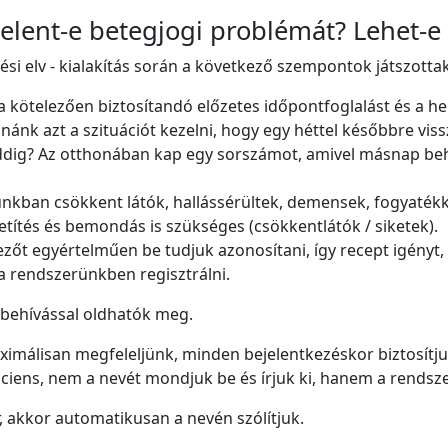
jelent-e betegjogi problémát? Lehet-e
ési elv - kialakítás során a következő szempontok játszotta
 kötelezően biztosítandó előzetes időpontfoglalást és a he
ánk azt a szituációt kezelni, hogy egy héttel későbbre vis
 addig? Az otthonában kap egy sorszámot, amivel másnap be
kban csökkent látók, hallássérültek, demensek, fogyatékka
ivetítés és bemondás is szükséges (csökkentlátók / siketek).
zőt egyértelműen be tudjuk azonosítani, így recept igényt,
 a rendszerünkben regisztrálni.
 behívással oldhatók meg.
málisan megfeleljünk, minden bejelentkezéskor biztosítjuk 
iens, nem a nevét mondjuk be és írjuk ki, hanem a rendsze
 akkor automatikusan a nevén szólítjuk.