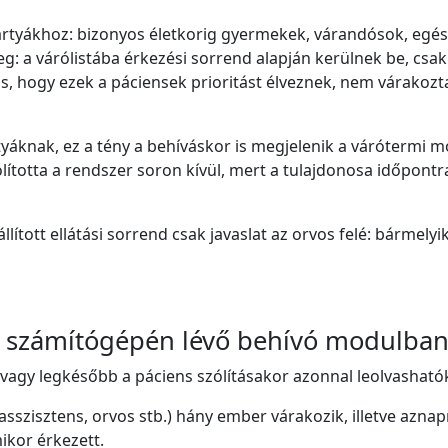
ártyákhoz: bizonyos életkorig gyermekek, várandósok, egés
 a várólistába érkezési sorrend alapján kerülnek be, csak k
is, hogy ezek a páciensek prioritást élveznek, nem várakoz
áknak, ez a tény a behíváskor is megjelenik a várótermi m
ólította a rendszer soron kívül, mert a tulajdonosa időpontr
állított ellátási sorrend csak javaslat az orvos felé: bármel
s számítógépén lévő behívó modulban
 vagy legkésőbb a páciens szólításakor azonnal leolvasható
asszisztens, orvos stb.) hány ember várakozik, illetve aznap
mikor érkezett.