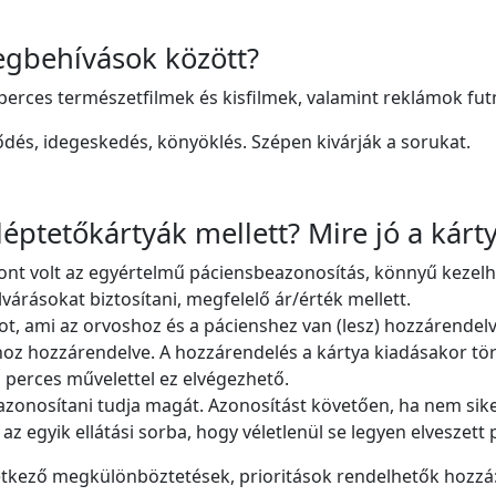
egbehívások között?
erces természetfilmek és kisfilmek, valamint reklámok fu
dés, idegeskedés, könyöklés. Szépen kivárják a sorukat.
éptetőkártyák mellett? Mire jó a kárt
ont volt az egyértelmű páciensbeazonosítás, könnyű kezel
várásokat biztosítani, megfelelő ár/érték mellett.
t, ami az orvoshoz és a pácienshez van (lesz) hozzárendelv
hoz hozzárendelve. A hozzárendelés a kártya kiadásakor tö
 perces művelettel ez elvégezhető.
 azonosítani tudja magát. Azonosítást követően, ha nem sike
z egyik ellátási sorba, hogy véletlenül se legyen elveszett 
etkező megkülönböztetések, prioritások rendelhetők hozzá