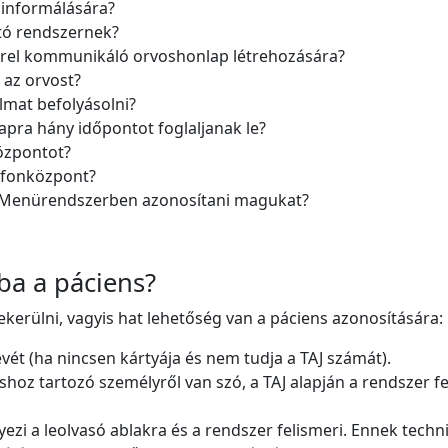
 informálására?
tó rendszernek?
errel kommunikáló orvoshonlap létrehozására?
 az orvost?
lmat befolyásolni?
apra hány időpontot foglaljanak le?
özpontot?
efonközpont?
s Menürendszerben azonosítani magukat?
ba a páciens?
ekerülni, vagyis hat lehetőség van a páciens azonosítására:
vét (ha nincsen kártyája és nem tudja a TAJ számát).
ishoz tartozó személyről van szó, a TAJ alapján a rendszer fe
yezi a leolvasó ablakra és a rendszer felismeri. Ennek tech