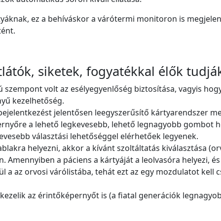
áknak, ez a behíváskor a várótermi monitoron is megjelen
tént.
átók, siketek, fogyatékkal élők tudják
ú szempont volt az esélyegyenlőség biztosítása, vagyis ho
nyű kezelhetőség.
bejelentkezést jelentősen leegyszerűsítő kártyarendszer mel
épernyőre a lehető legkevesebb, lehető legnagyobb gombot h
evesebb választási lehetőséggel elérhetőek legyenek.
blakra helyezni, akkor a kívánt szoltáltatás kiválasztása (orv
an. Amennyiben a páciens a kártyáját a leolvasóra helyezi, és
 a az orvosi várólistába, tehát ezt az egy mozdulatot kell cs
 kezelik az érintőképernyőt is (a fiatal generációk legnagy