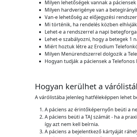
Milyen lehetőségek vannak a páciensek
Milyen hardverigénye van a betegirányí
Van-e lehetőség az előjegyzési rendsz
Mi történik, ha rendelés közben elhívják
Lehet-e a rendszerrel a napi betegforga
Lehet-e szabályozni, hogy a betegek 1 n
Miért hoztuk létre az Erodium Telefonk
Milyen Menürendszerrel dolgozik a Tel
Hogyan tudják a páciensek a Telefono
Hogyan kerülhet a várólistá
A várólistába jelenleg hatféleképpen lehet b
A páciens az érintőképernyőn beüti a ne
A páciens beüti a TAJ számát - ha a prax
így azt nem kell beírnia.
A páciens a bejelentkező kártyáját ráhel