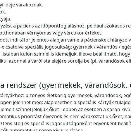
i ideje várakoznak.
ok.
yája.
yzést a páciens az időpontfoglaláshoz, például szokásos rec
az otthonában vérnyomás vagy vércukor értéket.
dött indikátor jelentés alapján van-e a pácienskek hiányzó v
e csatolva speciális jogosultság: gyermek / várandós / egés
istában külön színnel is kiemeljük, illetve beállítható, hogy
ül azonnal a várólista elejére sorolja be (pl. várandósok ell
 a rendszer
(gyermekek, várandósok, 
 kártyákhoz: bizonyos életkorig gyermekek, várandósok, eg
pen jelenhet meg: alap esetben a speciális kártyák tulajdo
emelt színnel jelöljük őket - ebben az esetben a soron kívüli
omatikus prioritást élveznek és nem várakoztatjuk őket, ha
sztens stb.) és speciális jogosultságonként egyenként beállí
kezők automatikus soron kívüli ellátása.