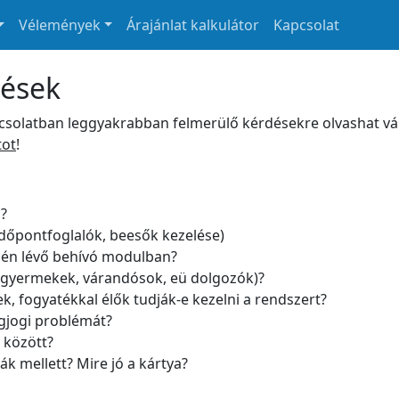
Vélemények
Árajánlat kalkulátor
Kapcsolat
dések
csolatban leggyakrabban felmerülő kérdésekre olvashat v
tot
!
s?
időpontfoglalók, beesők kezelése)
pén lévő behívó modulban?
r (gyermekek, várandósok, eü dolgozók)?
k, fogyatékkal élők tudják-e kezelni a rendszert?
egjogi problémát?
 között?
k mellett? Mire jó a kártya?