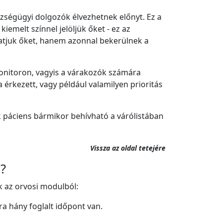
zségügyi dolgozók élvezhetnek előnyt. Ez a
iemelt színnel jelöljük őket - ez az
tatjuk őket, hanem azonnal bekerülnek a
onitoron, vagyis a várakozók számára
a érkezett, vagy például valamilyen prioritás
yik páciens bármikor behívható a várólistában
Vissza az oldal tetejére
?
k az orvosi modulból:
ra hány foglalt időpont van.