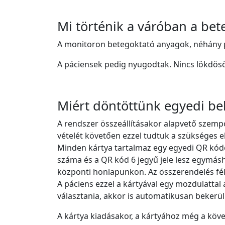
Mi történik a váróban a bet
A monitoron betegoktató anyagok, néhány p
A páciensek pedig nyugodtak. Nincs lökdöső
Miért döntöttünk egyedi bel
A rendszer összeállításakor alapvető szemp
vételét követően ezzel tudtuk a szükséges el
Minden kártya tartalmaz egy egyedi QR kódo
száma és a QR kód 6 jegyű jele lesz egymás
központi honlapunkon. Az összerendelés fél
A páciens ezzel a kártyával egy mozdulattal
választania, akkor is automatikusan bekerül a
A kártya kiadásakor, a kártyához még a köv