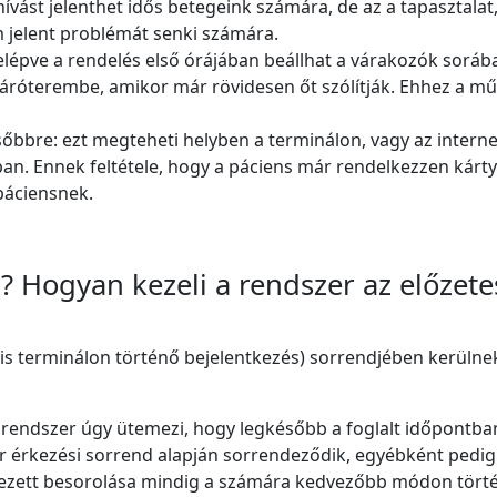
ihívást jelenthet idős betegeink számára, de az a tapasztala
m jelent problémát senki számára.
épve a rendelés első órájában beállhat a várakozók sorába, 
 váróterembe, amikor már rövidesen őt szólítják. Ehhez a 
őbbre: ezt megteheti helyben a terminálon, vagy az intern
n. Ennek feltétele, hogy a páciens már rendelkezzen kárty
páciensnek.
?
Hogyan kezeli a rendszer az előzete
s terminálon történő bejelentkezés) sorrendjében kerülnek b
a rendszer úgy ütemezi, hogy legkésőbb a foglalt időpontban 
 érkezési sorrend alapján sorrendeződik, egyébként pedig l
rkezett besorolása mindig a számára kedvezőbb módon történ