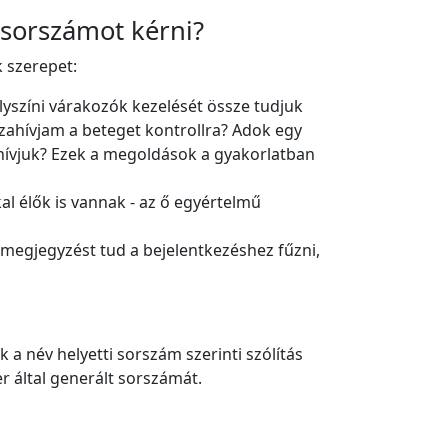
 sorszámot kérni?
k szerepet:
lyszíni várakozók kezelését össze tudjuk
szahívjam a beteget kontrollra? Adok egy
hívjuk? Ezek a megoldások a gyakorlatban
l élők is vannak - az ő egyértelmű
 megjegyzést tud a bejelentkezéshez fűzni,
a név helyetti sorszám szerinti szólítás
r által generált sorszámát.