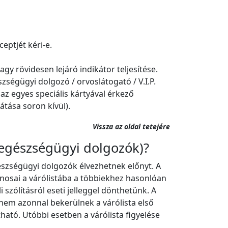
eptjét kéri-e.
agy rövidesen lejáró indikátor teljesítése.
zségügyi dolgozó / orvoslátogató / V.I.P.
 az egyes speciális kártyával érkező
átása soron kívül).
Vissza az oldal tetejére
egészségügyi dolgozók)?
észségügyi dolgozók élvezhetnek előnyt. A
nosai a várólistába a többiekhez hasonlóan
 szólításról eseti jelleggel dönthetünk. A
nem azonnal bekerülnek a várólista első
tható. Utóbbi esetben a várólista figyelése