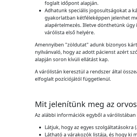
foglalt időpont alapján.
Adhatunk speciális jogosultságokat a k
gyakorlatban kétféleképpen jelenhet meg:
alapértelmezés. Illetve dönthetünk úgy 
várólista első helyére.
Amennyiben "zöldutat" adunk bizonyos kárty
nyilvánvaló, hogy az adott pácienst azért sz
alapján soron kívüli ellátást kap.
A várólistán keresztül a rendszer által össze
elfoglalt pozíciójától függetlenül.
Mit jelenítünk meg az orvo
Az alábbi információk egyből a várólistában
Látjuk, hogy az egyes szolgáltatásokra (
Látható a várakozók listája, és hogy ki 