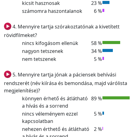
kicsit hasznosak
23 %
számomra haszontalanok
6 %
4. Mennyire tartja szórakoztatónak a kivetített
rövidfilmeket?
nincs kifogásom ellenük
58 %
nagyon tetszenek
34 %
nem tetszenek
5 %
5. Mennyire tartja jónak a páciensek behívási
rendszerét (név kiírása és bemondása, majd várólista
megjelenítése)?
könnyen érhető és átlátható
89 %
a hívás és a sorrend
nincs véleményem ezzel
5 %
kapcsolatban
nehezen érthető és átlátható
2 %
a hívás és a sorrend