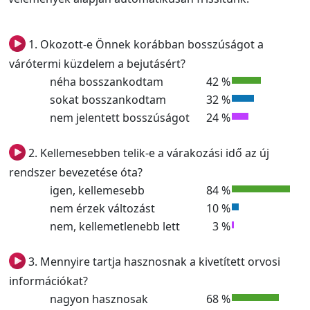
1. Okozott-e Önnek korábban bosszúságot a
várótermi küzdelem a bejutásért?
néha bosszankodtam
42 %
sokat bosszankodtam
32 %
nem jelentett bosszúságot
24 %
2. Kellemesebben telik-e a várakozási idő az új
rendszer bevezetése óta?
igen, kellemesebb
84 %
nem érzek változást
10 %
nem, kellemetlenebb lett
3 %
3. Mennyire tartja hasznosnak a kivetített orvosi
információkat?
nagyon hasznosak
68 %