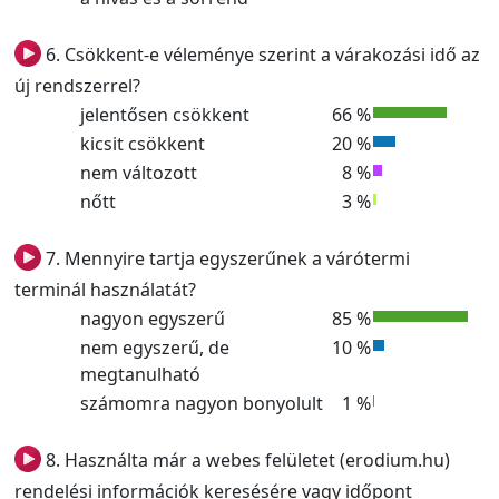
6. Csökkent-e véleménye szerint a várakozási idő az
új rendszerrel?
jelentősen csökkent
66 %
kicsit csökkent
20 %
nem változott
8 %
nőtt
3 %
7. Mennyire tartja egyszerűnek a várótermi
terminál használatát?
nagyon egyszerű
85 %
nem egyszerű, de
10 %
megtanulható
számomra nagyon bonyolult
1 %
8. Használta már a webes felületet (erodium.hu)
rendelési információk keresésére vagy időpont