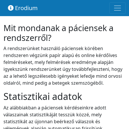
Erodium
Mit mondanak a páciensek a
rendszerről?
A rendszerünket használó páciensek körében
rendszeren végzünk papír alapú és online kérdőíves
felméréseket, mely felmérések eredménye alapján
igyekszünk rendszerünket úgy továbbfejleszteni, hogy
az a lehető legszélesebb igényeket lefedje mind orvosi
oldalról, mind pedig a betegek szemszögéből.
Statisztikai adatok
Az alábbiakban a páciensek kérdéseinkre adott
válaszainak statisztikáját tesszük közzé, mely
statisztikát az újonnan beérkező válaszok és
vélemények alapján automatikusan frissítünk.