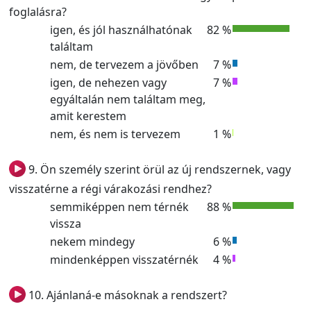
foglalásra?
igen, és jól használhatónak
82 %
találtam
nem, de tervezem a jövőben
7 %
igen, de nehezen vagy
7 %
egyáltalán nem találtam meg,
amit kerestem
nem, és nem is tervezem
1 %
9. Ön személy szerint örül az új rendszernek, vagy
visszatérne a régi várakozási rendhez?
semmiképpen nem térnék
88 %
vissza
nekem mindegy
6 %
mindenképpen visszatérnék
4 %
10. Ajánlaná-e másoknak a rendszert?