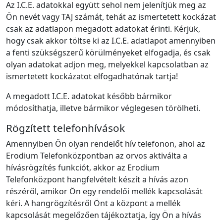
Az I.C.E. adatokkal együtt sehol nem jelenítjük meg az
Ön nevét vagy TAJ számát, tehát az ismertetett kockázat
csak az adatlapon megadott adatokat érinti. Kérjük,
hogy csak akkor töltse ki az I.C.E. adatlapot amennyiben
a fenti szükségszerű körülményeket elfogadja, és csak
olyan adatokat adjon meg, melyekkel kapcsolatban az
ismertetett kockázatot elfogadhatónak tartja!
A megadott I.C.E. adatokat később bármikor
módosíthatja, illetve bármikor véglegesen törölheti.
Rögzített telefonhívások
Amennyiben Ön olyan rendelőt hív telefonon, ahol az
Erodium Telefonközpontban az orvos aktiválta a
hívásrögzítés funkciót, akkor az Erodium
Telefonközpont hangfelvételt készít a hívás azon
részéről, amikor Ön egy rendelői mellék kapcsolását
kéri. A hangrögzítésről Önt a központ a mellék
kapcsolását megelőzően tájékoztatja, így Ön a hívás