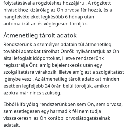
folytatásával a rögzítéshez hozzájárul. A rögzített
hívásokhoz kizárólag az Ön orvosa fér hozzá, és a
hangfelvételeket legkésőbb 6 hónap után
automatizáltan és véglegesen töröljük.
Átmenetileg tárolt adatok
Rendszerünk a személyes adatain túl átmenetileg
további adatokat tárolhat Önről: nyilvántartjuk az Ön
által lefoglalt időpontokat, illetve rendszerünk
regisztrálja Önt, amíg bejelentkezés után egy
szolgáltatásra várakozik, illetve amíg azt a szolgáltatást
igénybe veszi. Az átmenetileg tárolt adatokat minden
esetben legfeljebb 24 órán belül töröljük, amikor
azokra már nincs szükség.
Ebből kifolyólag rendszerünkben sem Ön, sem orvosa,
sem esetlegesen egy harmadik fél nem tudja
visszakeresni az Ön korábbi orvoslátogatásainak
adatait.