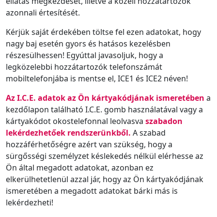
ellátás megkezdését, illetve a közeli hozzátartozók
azonnali értesítését.
Kérjük saját érdekében töltse fel ezen adatokat, hogy
nagy baj esetén gyors és hatásos kezelésben
részesülhessen! Egyúttal javasoljuk, hogy a
legközelebbi hozzátartozók telefonszámát
mobiltelefonjába is mentse el, ICE1 és ICE2 néven!
Az I.C.E. adatok az Ön kártyakódjának ismeretében
a
kezdőlapon található I.C.E. gomb használatával vagy a
kártyakódot okostelefonnal leolvasva
szabadon
lekérdezhetőek rendszerünkből.
A szabad
hozzáférhetőségre azért van szükség, hogy a
sürgősségi személyzet késlekedés nélkül elérhesse az
Ön által megadott adatokat, azonban ez
elkerülhetetlenül azzal jár, hogy az Ön kártyakódjának
ismeretében a megadott adatokat bárki más is
lekérdezheti!