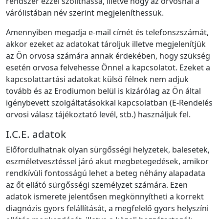
rendszer ezzel szólíthassa, illetve hogy az orvosnál a
várólistában név szerint megjeleníthessük.
Amennyiben megadja e-mail címét és telefonszszámát,
akkor ezeket az adatokat tároljuk illetve megjelenítjük
az Ön orvosa számára annak érdekében, hogy szükség
esetén orvosa felvehesse Önnel a kapcsolatot. Ezeket a
kapcsolattartási adatokat külső félnek nem adjuk
tovább és az Erodiumon belül is kizárólag az Ön által
igénybevett szolgáltatásokkal kapcsolatban (E-Rendelés
orvosi válasz tájékoztató levél, stb.) használjuk fel.
I.C.E. adatok
Előfordulhatnak olyan sürgősségi helyzetek, balesetek,
eszméletvesztéssel járó akut megbetegedések, amikor
rendkívüli fontosságú lehet a beteg néhány alapadata
az őt ellátó sürgősségi személyzet számára. Ezen
adatok ismerete jelentősen megkönnyítheti a korrekt
diagnózis gyors felállítását, a megfelelő gyors helyszíni