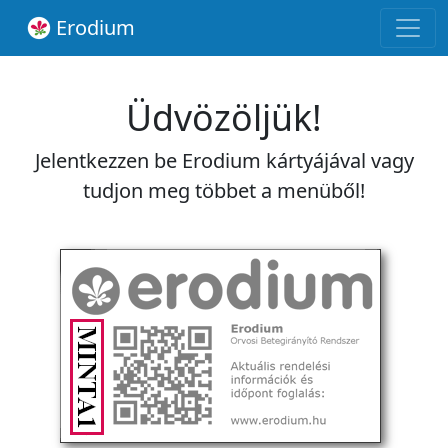
Erodium
Üdvözöljük!
Jelentkezzen be Erodium kártyájával vagy
tudjon meg többet a menüből!