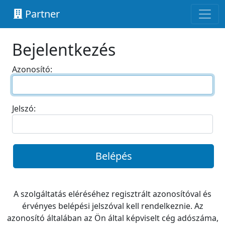
Partner
Bejelentkezés
Azonosító:
Jelszó:
Belépés
A szolgáltatás eléréséhez regisztrált azonosítóval és
érvényes belépési jelszóval kell rendelkeznie. Az
azonosító általában az Ön által képviselt cég adószáma,