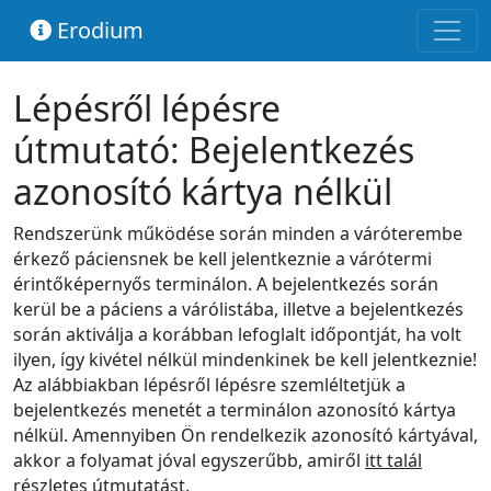
Erodium
Lépésről lépésre
útmutató: Bejelentkezés
azonosító kártya nélkül
Rendszerünk működése során minden a váróterembe
érkező páciensnek be kell jelentkeznie a várótermi
érintőképernyős terminálon. A bejelentkezés során
kerül be a páciens a várólistába, illetve a bejelentkezés
során aktiválja a korábban lefoglalt időpontját, ha volt
ilyen, így kivétel nélkül mindenkinek be kell jelentkeznie!
Az alábbiakban lépésről lépésre szemléltetjük a
bejelentkezés menetét a terminálon azonosító kártya
nélkül. Amennyiben Ön rendelkezik azonosító kártyával,
akkor a folyamat jóval egyszerűbb, amiről
itt talál
részletes útmutatást
.