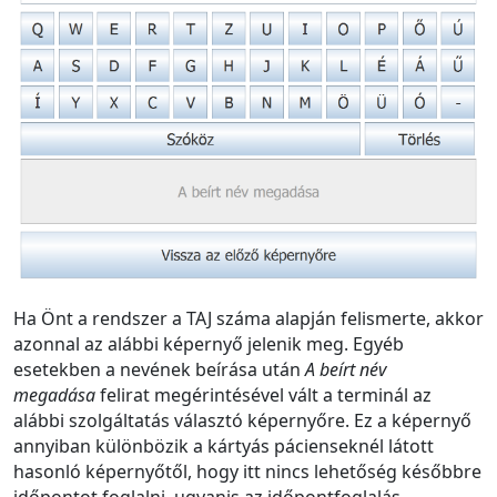
Ha Önt a rendszer a TAJ száma alapján felismerte, akkor
azonnal az alábbi képernyő jelenik meg. Egyéb
esetekben a nevének beírása után
A beírt név
megadása
felirat megérintésével vált a terminál az
alábbi szolgáltatás választó képernyőre. Ez a képernyő
annyiban különbözik a kártyás pácienseknél látott
hasonló képernyőtől, hogy itt nincs lehetőség későbbre
időpontot foglalni, ugyanis az időpontfoglalás