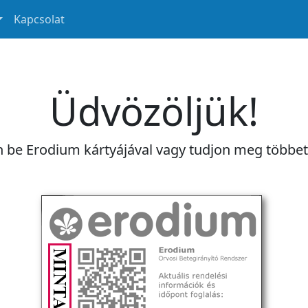
Kapcsolat
Üdvözöljük!
n be Erodium kártyájával vagy tudjon meg többe