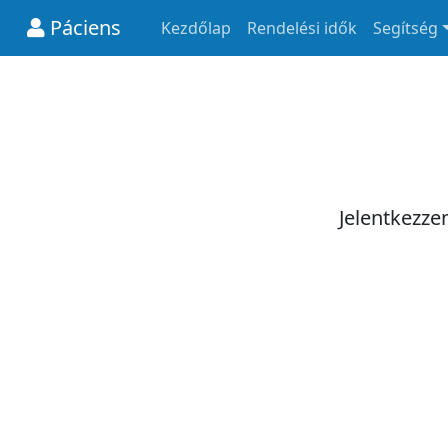
Páciens
Kezdőlap
Rendelési idők
Segítség
Jelentkezze