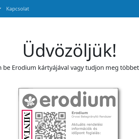
Kapcsolat
Üdvözöljük!
n be Erodium kártyájával vagy tudjon meg többe