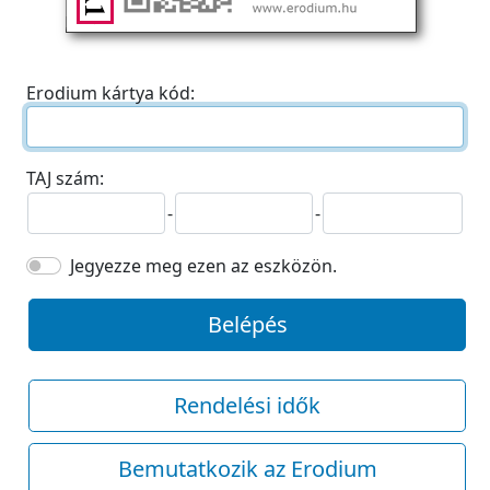
Erodium kártya kód:
TAJ szám:
-
-
Jegyezze meg ezen az eszközön.
Belépés
Rendelési idők
Bemutatkozik az Erodium