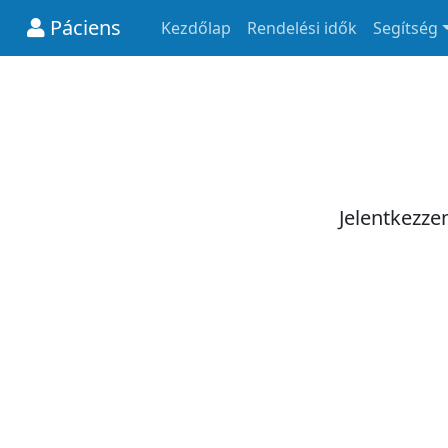
Páciens
Kezdőlap
Rendelési idők
Segítség
Jelentkezze