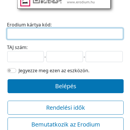
Erodium kártya kód:
TAJ szám:
-
-
Jegyezze meg ezen az eszközön.
Belépés
Rendelési idők
Bemutatkozik az Erodium