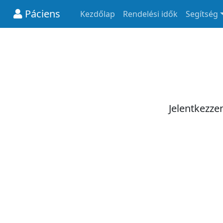
Páciens
Kezdőlap
Rendelési idők
Segítség
Jelentkezze