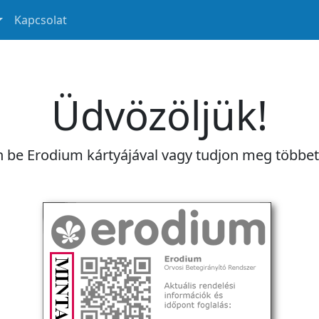
Kapcsolat
Üdvözöljük!
n be Erodium kártyájával vagy tudjon meg többe