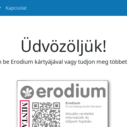
Kapcsolat
Üdvözöljük!
n be Erodium kártyájával vagy tudjon meg többe