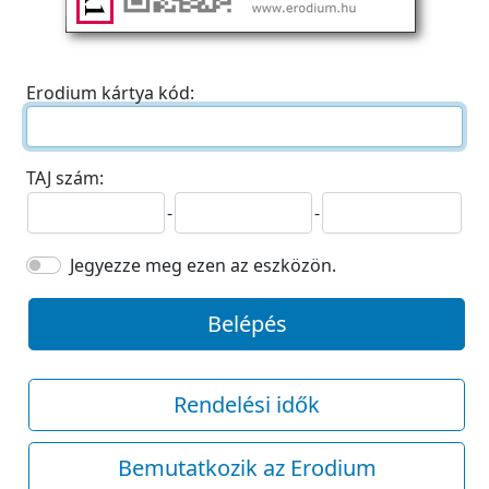
Erodium kártya kód:
TAJ szám:
-
-
Jegyezze meg ezen az eszközön.
Belépés
Rendelési idők
Bemutatkozik az Erodium