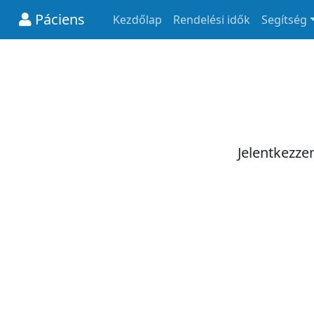
Páciens
Kezdőlap
Rendelési idők
Segítség
Jelentkezze