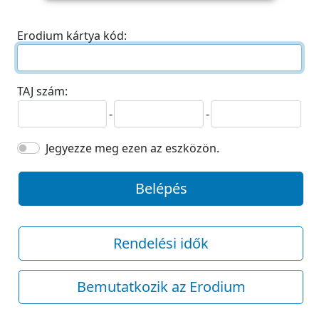
Erodium kártya kód:
TAJ szám:
-
-
Jegyezze meg ezen az eszközön.
Belépés
Rendelési idők
Bemutatkozik az Erodium