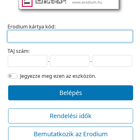
Erodium kártya kód:
TAJ szám:
-
-
Jegyezze meg ezen az eszközön.
Belépés
Rendelési idők
Bemutatkozik az Erodium