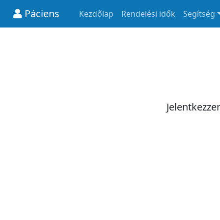
Páciens
Kezdőlap
Rendelési idők
Segítség
Jelentkezze