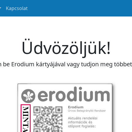
Kapcsolat
Üdvözöljük!
n be Erodium kártyájával vagy tudjon meg többe