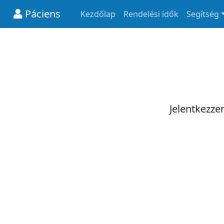
Páciens
Kezdőlap
Rendelési idők
Segítség
Jelentkezze