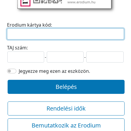
Erodium kártya kód:
TAJ szám:
-
-
Jegyezze meg ezen az eszközön.
Belépés
Rendelési idők
Bemutatkozik az Erodium