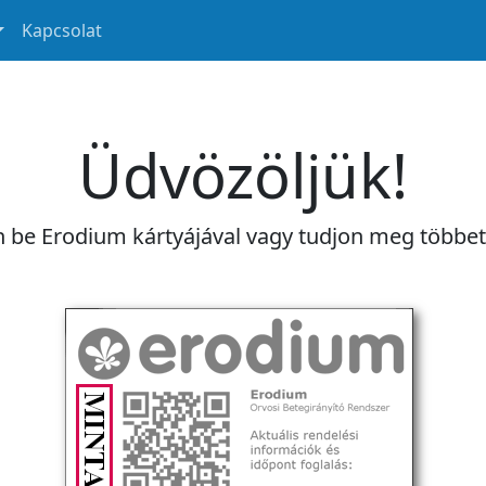
Kapcsolat
Üdvözöljük!
n be Erodium kártyájával vagy tudjon meg többe