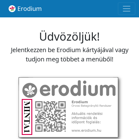
Erodium
Üdvözöljük!
Jelentkezzen be Erodium kártyájával vagy
tudjon meg többet a menüből!