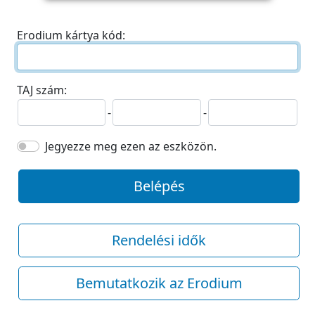
Erodium kártya kód:
TAJ szám:
-
-
Jegyezze meg ezen az eszközön.
Belépés
Rendelési idők
Bemutatkozik az Erodium