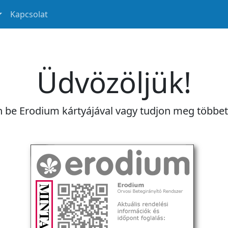
Kapcsolat
Üdvözöljük!
n be Erodium kártyájával vagy tudjon meg többe