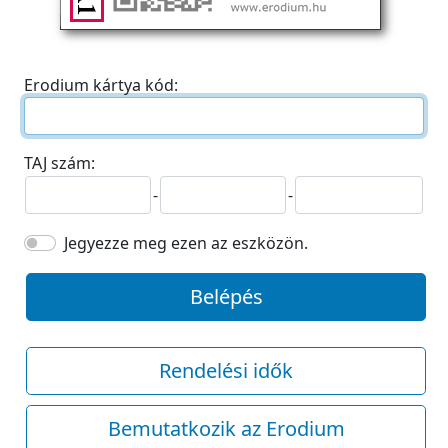
Erodium kártya kód:
TAJ szám:
-
-
Jegyezze meg ezen az eszközön.
Belépés
Rendelési idők
Bemutatkozik az Erodium