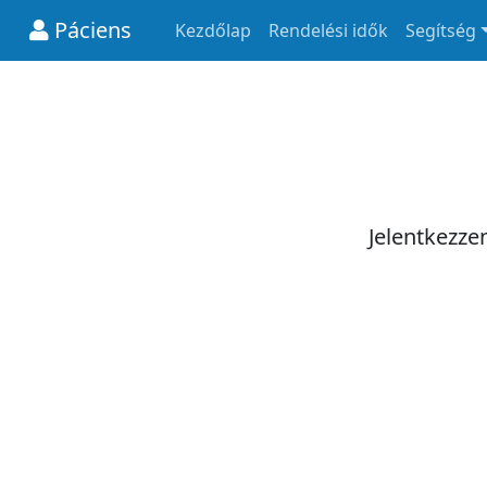
Páciens
Kezdőlap
Rendelési idők
Segítség
Jelentkezze