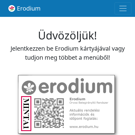
Erodium
Üdvözöljük!
Jelentkezzen be Erodium kártyájával vagy
tudjon meg többet a menüből!