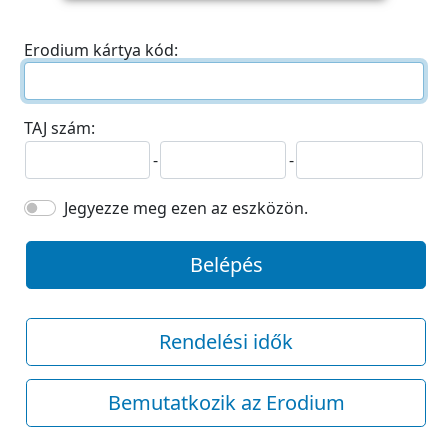
Erodium kártya kód:
TAJ szám:
-
-
Jegyezze meg ezen az eszközön.
Belépés
Rendelési idők
Bemutatkozik az Erodium