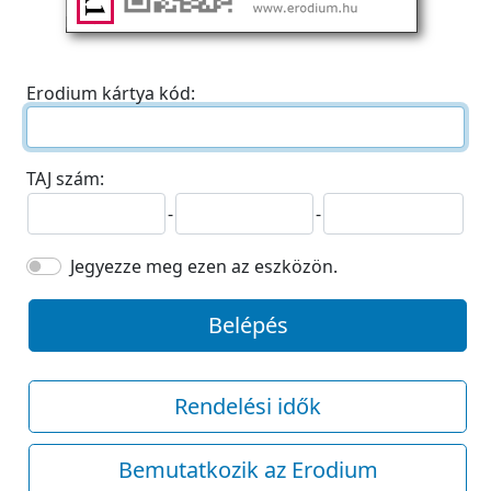
Erodium kártya kód:
TAJ szám:
-
-
Jegyezze meg ezen az eszközön.
Belépés
Rendelési idők
Bemutatkozik az Erodium