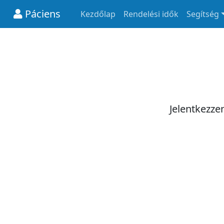
Páciens
Kezdőlap
Rendelési idők
Segítség
Jelentkezze