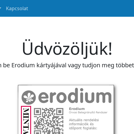
Kapcsolat
Üdvözöljük!
n be Erodium kártyájával vagy tudjon meg többe