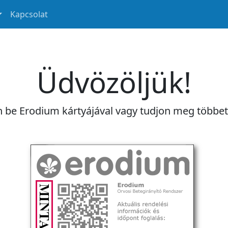
Kapcsolat
Üdvözöljük!
n be Erodium kártyájával vagy tudjon meg többe