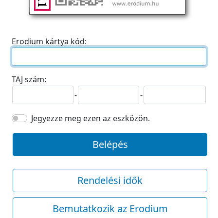
Erodium kártya kód:
TAJ szám:
-
-
Jegyezze meg ezen az eszközön.
Belépés
Rendelési idők
Bemutatkozik az Erodium