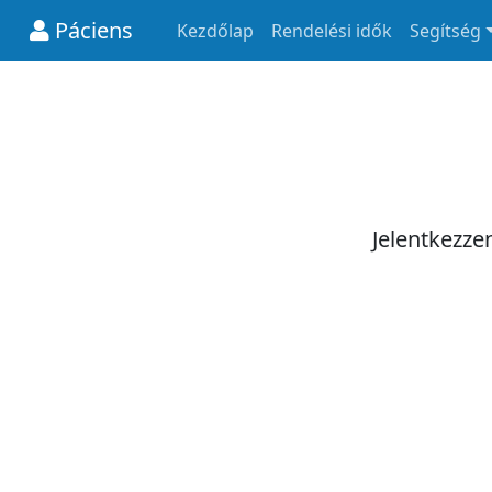
Páciens
Kezdőlap
Rendelési idők
Segítség
Jelentkezze