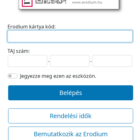
Erodium kártya kód:
TAJ szám:
-
-
Jegyezze meg ezen az eszközön.
Belépés
Rendelési idők
Bemutatkozik az Erodium