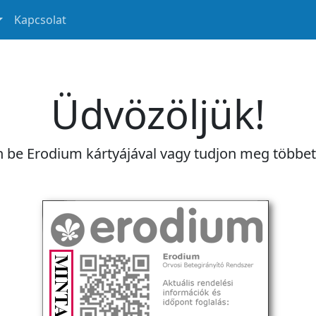
Kapcsolat
Üdvözöljük!
n be Erodium kártyájával vagy tudjon meg többe