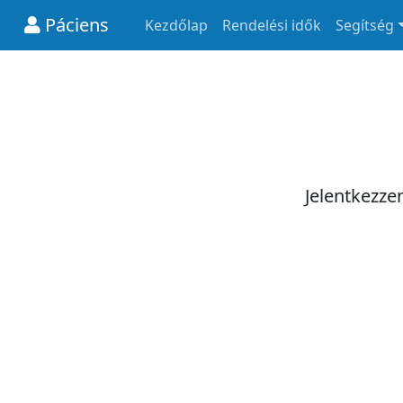
Páciens
Kezdőlap
Rendelési idők
Segítség
Jelentkezze