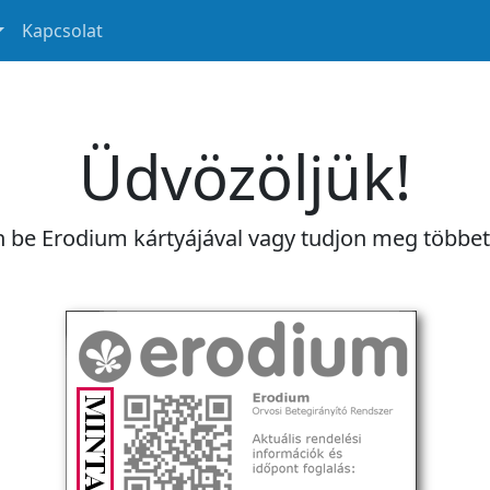
Kapcsolat
Üdvözöljük!
n be Erodium kártyájával vagy tudjon meg többe