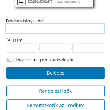
Erodium kártya kód:
TAJ szám:
-
-
Jegyezze meg ezen az eszközön.
Belépés
Rendelési idők
Bemutatkozik az Erodium