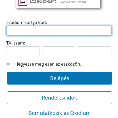
Erodium kártya kód:
TAJ szám:
-
-
Jegyezze meg ezen az eszközön.
Belépés
Rendelési idők
Bemutatkozik az Erodium