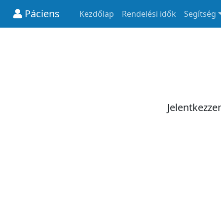
Páciens
Kezdőlap
Rendelési idők
Segítség
Jelentkezze