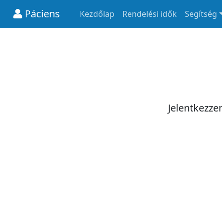
Páciens
Kezdőlap
Rendelési idők
Segítség
Jelentkezze