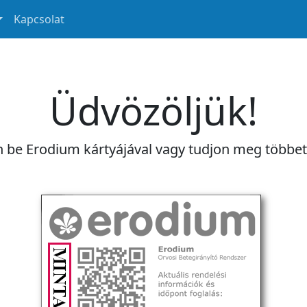
Kapcsolat
Üdvözöljük!
n be Erodium kártyájával vagy tudjon meg többe