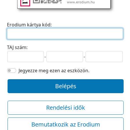
Erodium kártya kód:
TAJ szám:
-
-
Jegyezze meg ezen az eszközön.
Belépés
Rendelési idők
Bemutatkozik az Erodium