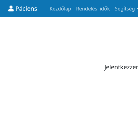
Páciens
Kezdőlap
Rendelési idők
Segítség
Jelentkezze