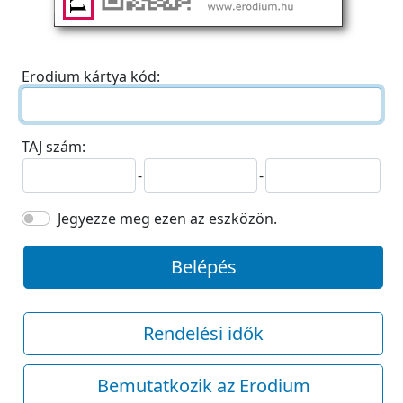
Erodium kártya kód:
TAJ szám:
-
-
Jegyezze meg ezen az eszközön.
Belépés
Rendelési idők
Bemutatkozik az Erodium