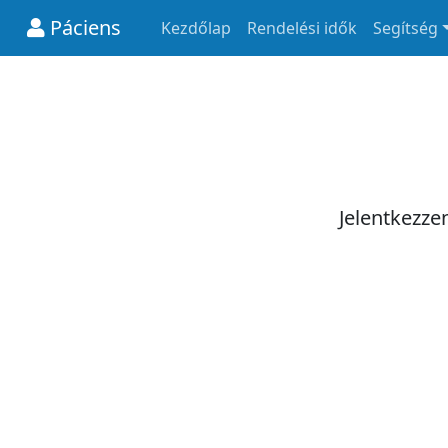
Páciens
Kezdőlap
Rendelési idők
Segítség
Jelentkezze