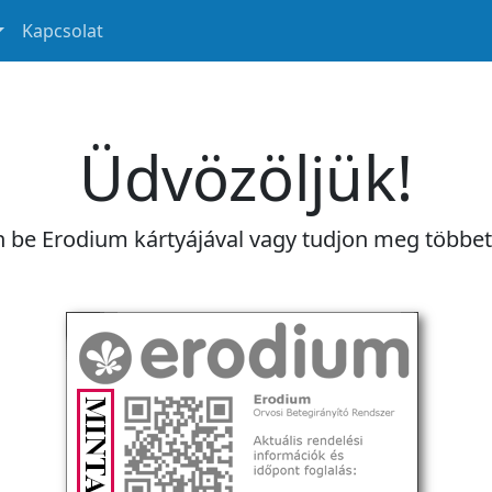
Kapcsolat
Üdvözöljük!
n be Erodium kártyájával vagy tudjon meg többe