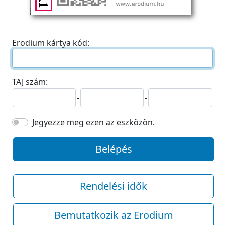
Erodium kártya kód:
TAJ szám:
-
-
Jegyezze meg ezen az eszközön.
Belépés
Rendelési idők
Bemutatkozik az Erodium