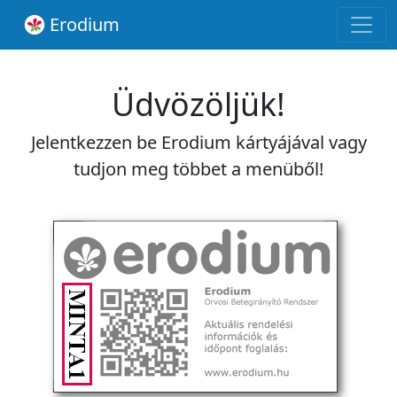
Erodium
Üdvözöljük!
Jelentkezzen be Erodium kártyájával vagy
tudjon meg többet a menüből!