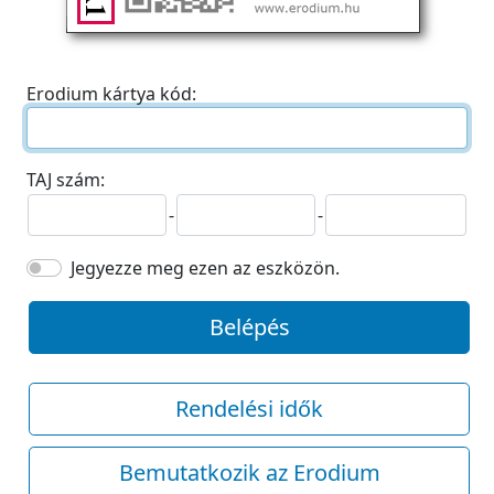
Erodium kártya kód:
TAJ szám:
-
-
Jegyezze meg ezen az eszközön.
Belépés
Rendelési idők
Bemutatkozik az Erodium