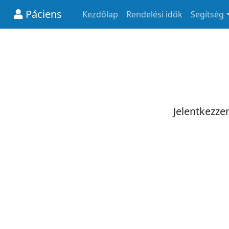
Páciens
Kezdőlap
Rendelési idők
Segítség
Jelentkezze