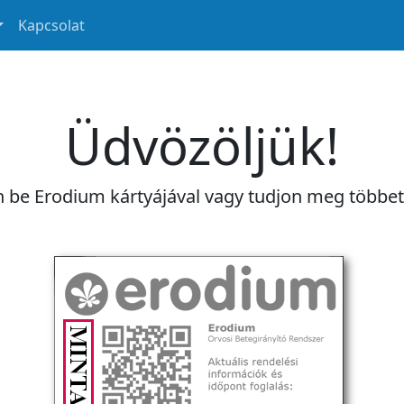
Kapcsolat
Üdvözöljük!
n be Erodium kártyájával vagy tudjon meg többe