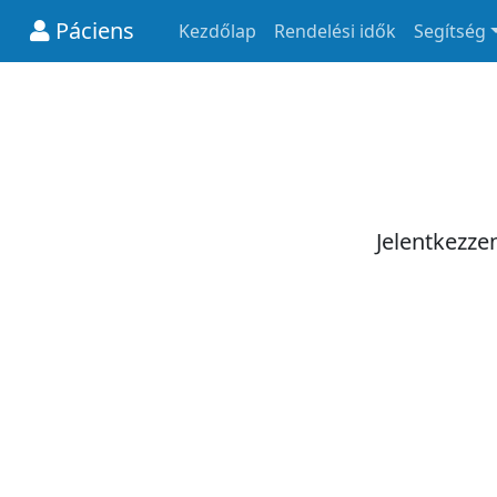
Páciens
Kezdőlap
Rendelési idők
Segítség
Jelentkezze