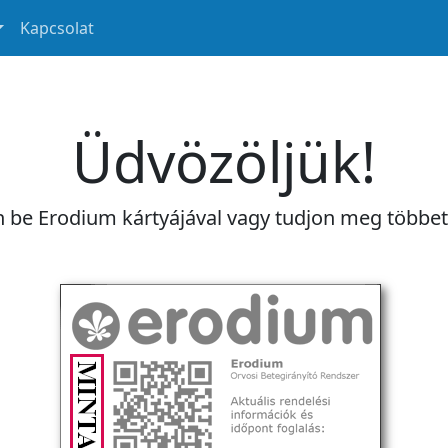
Kapcsolat
Üdvözöljük!
n be Erodium kártyájával vagy tudjon meg többe