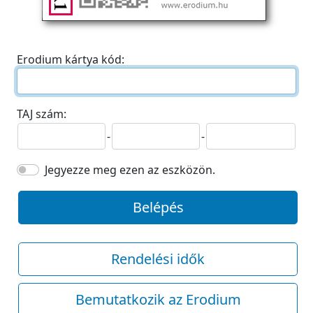
Erodium kártya kód:
TAJ szám:
-
-
Jegyezze meg ezen az eszközön.
Belépés
Rendelési idők
Bemutatkozik az Erodium