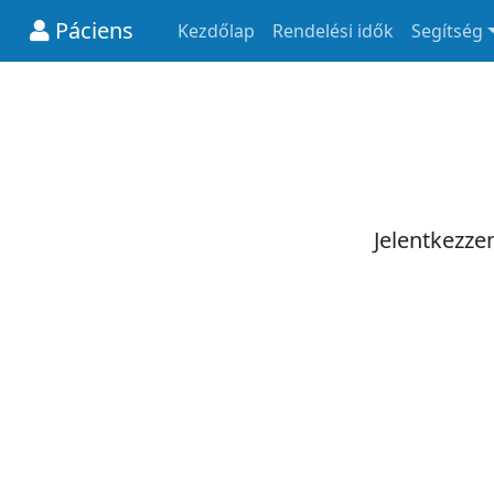
Páciens
Kezdőlap
Rendelési idők
Segítség
Jelentkezze