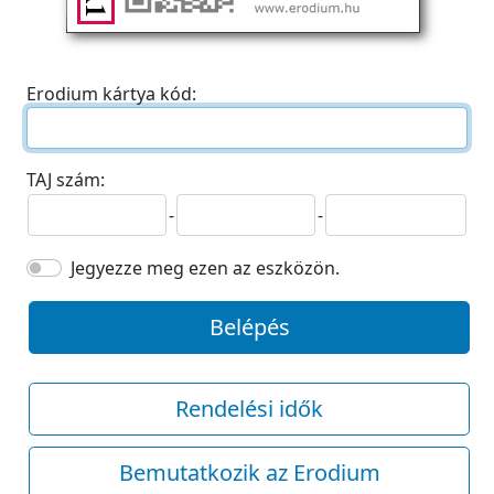
Erodium kártya kód:
TAJ szám:
-
-
Jegyezze meg ezen az eszközön.
Belépés
Rendelési idők
Bemutatkozik az Erodium