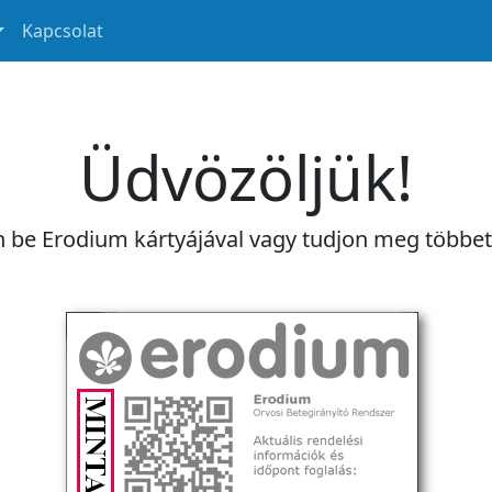
Kapcsolat
Üdvözöljük!
n be Erodium kártyájával vagy tudjon meg többe