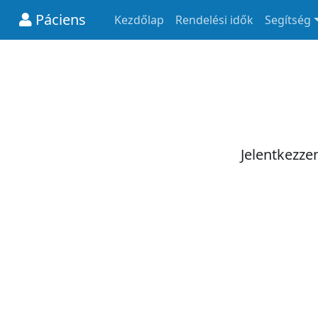
Páciens
Kezdőlap
Rendelési idők
Segítség
Jelentkezze