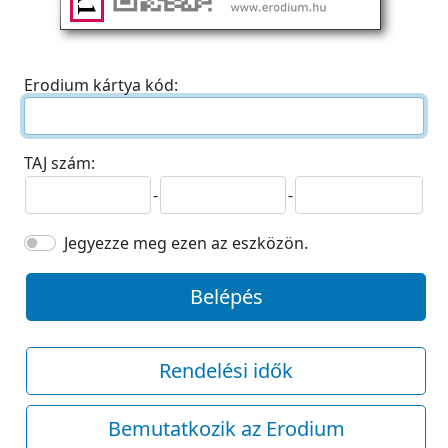
Erodium kártya kód:
TAJ szám:
-
-
Jegyezze meg ezen az eszközön.
Belépés
Rendelési idők
Bemutatkozik az Erodium