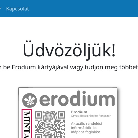
Kapcsolat
Üdvözöljük!
n be Erodium kártyájával vagy tudjon meg többe