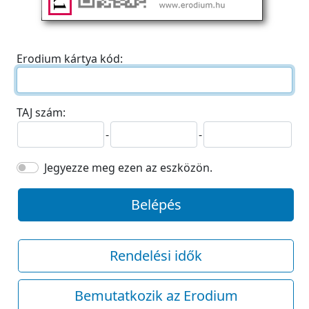
Erodium kártya kód:
TAJ szám:
-
-
Jegyezze meg ezen az eszközön.
Belépés
Rendelési idők
Bemutatkozik az Erodium