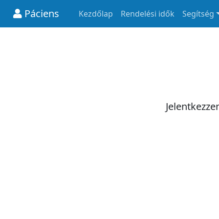
Páciens
Kezdőlap
Rendelési idők
Segítség
Jelentkezze