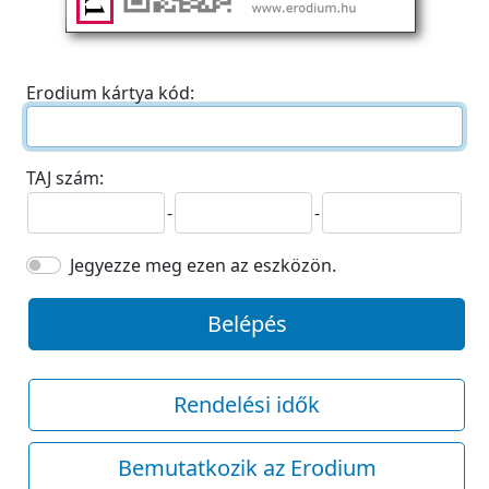
Erodium kártya kód:
TAJ szám:
-
-
Jegyezze meg ezen az eszközön.
Belépés
Rendelési idők
Bemutatkozik az Erodium