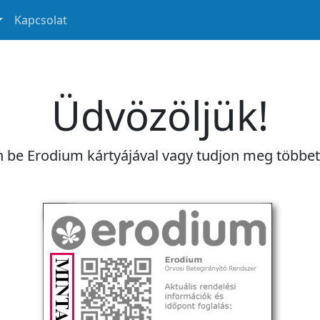
Kapcsolat
Üdvözöljük!
n be Erodium kártyájával vagy tudjon meg többe