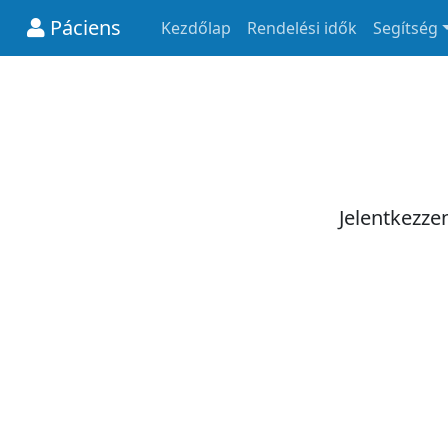
Páciens
Kezdőlap
Rendelési idők
Segítség
Jelentkezze