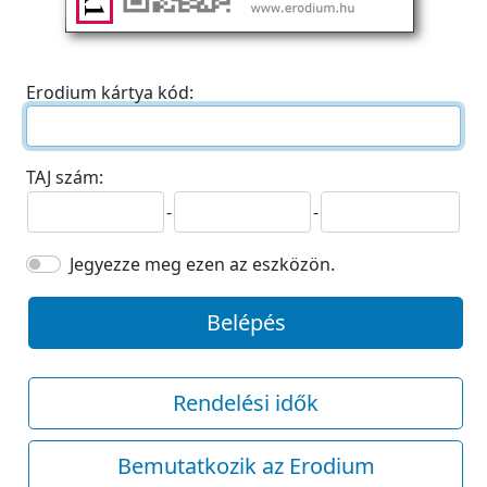
Erodium kártya kód:
TAJ szám:
-
-
Jegyezze meg ezen az eszközön.
Belépés
Rendelési idők
Bemutatkozik az Erodium