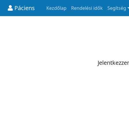
Páciens
Kezdőlap
Rendelési idők
Segítség
Jelentkezze