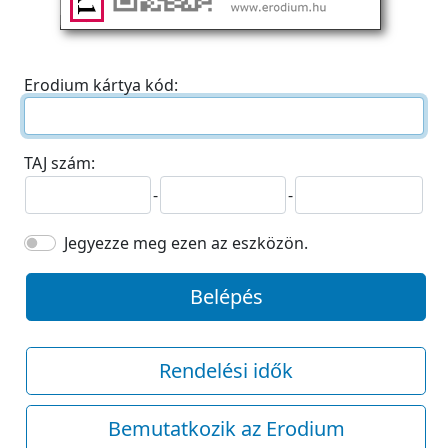
Erodium kártya kód:
TAJ szám:
-
-
Jegyezze meg ezen az eszközön.
Belépés
Rendelési idők
Bemutatkozik az Erodium