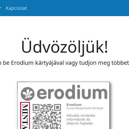
Kapcsolat
Üdvözöljük!
n be Erodium kártyájával vagy tudjon meg többe