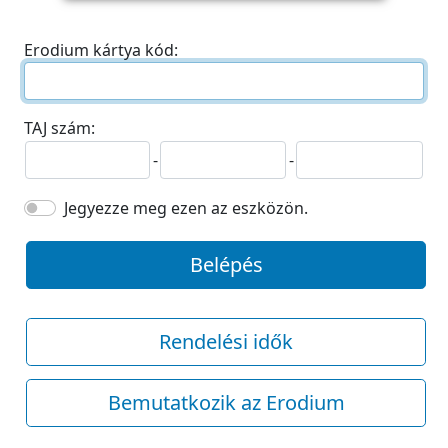
Erodium kártya kód:
TAJ szám:
-
-
Jegyezze meg ezen az eszközön.
Belépés
Rendelési idők
Bemutatkozik az Erodium