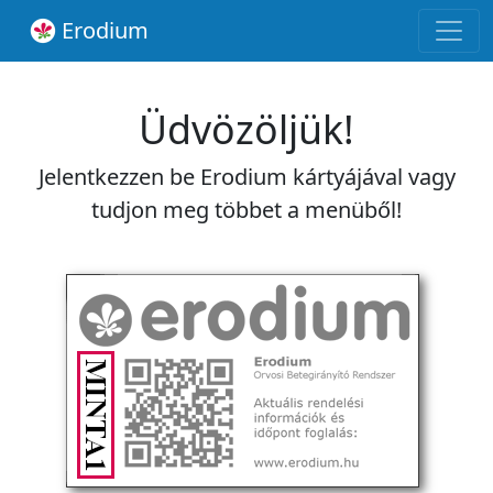
Erodium
Üdvözöljük!
Jelentkezzen be Erodium kártyájával vagy
tudjon meg többet a menüből!