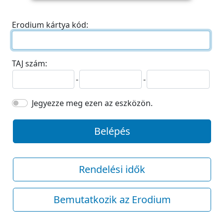
Erodium kártya kód:
TAJ szám:
-
-
Jegyezze meg ezen az eszközön.
Belépés
Rendelési idők
Bemutatkozik az Erodium