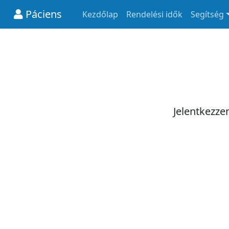
Páciens
Kezdőlap
Rendelési idők
Segítség
Jelentkezze