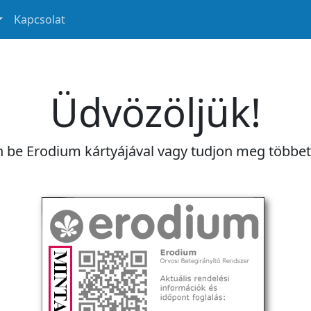
Kapcsolat
Üdvözöljük!
n be Erodium kártyájával vagy tudjon meg többe