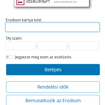
Erodium kártya kód:
TAJ szám:
-
-
Jegyezze meg ezen az eszközön.
Belépés
Rendelési idők
Bemutatkozik az Erodium