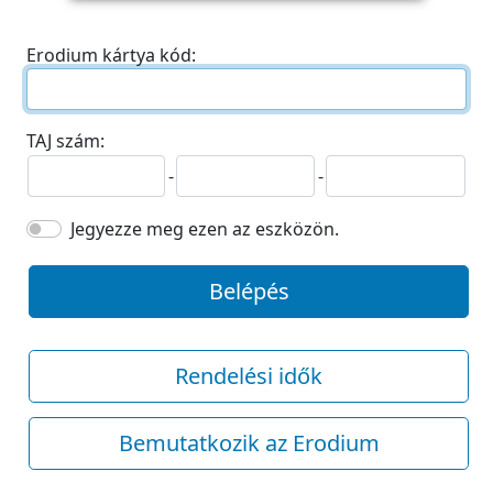
Erodium kártya kód:
TAJ szám:
-
-
Jegyezze meg ezen az eszközön.
Belépés
Rendelési idők
Bemutatkozik az Erodium