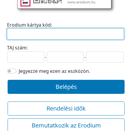
Erodium kártya kód:
TAJ szám:
-
-
Jegyezze meg ezen az eszközön.
Belépés
Rendelési idők
Bemutatkozik az Erodium