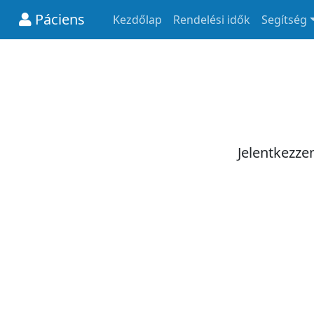
Páciens
Kezdőlap
Rendelési idők
Segítség
Jelentkezze