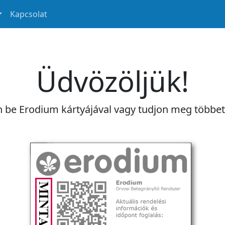
Kapcsolat
Üdvözöljük!
n be Erodium kártyájával vagy tudjon meg többe