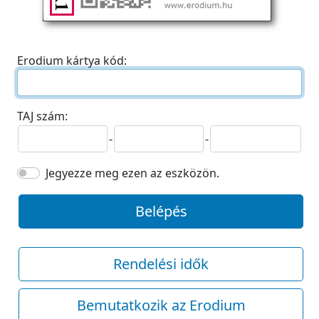
Erodium kártya kód:
TAJ szám:
-
-
Jegyezze meg ezen az eszközön.
Belépés
Rendelési idők
Bemutatkozik az Erodium