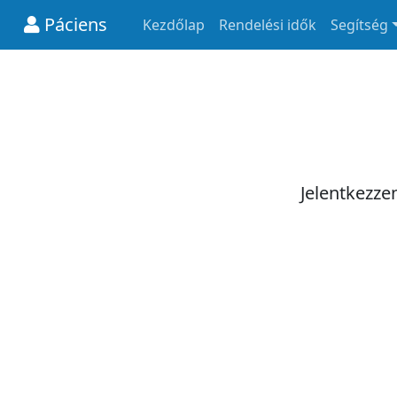
Páciens
Kezdőlap
Rendelési idők
Segítség
Jelentkezze