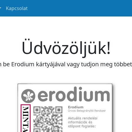
Kapcsolat
Üdvözöljük!
n be Erodium kártyájával vagy tudjon meg többe