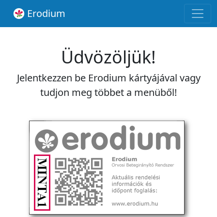
Erodium
Üdvözöljük!
Jelentkezzen be Erodium kártyájával vagy
tudjon meg többet a menüből!